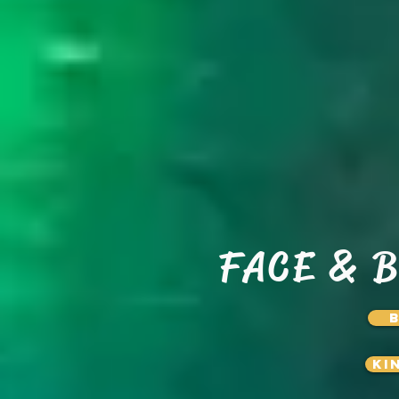
FACE & 
Ki