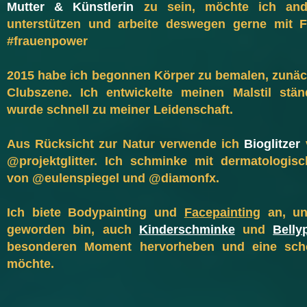
Mutter & Künstlerin
zu sein, möchte ich an
unterstützen und arbeite deswegen gerne mit F
#frauenpower
2015 habe ich begonnen Körper zu bemalen, zunäc
Clubszene. Ich entwickelte meinen Malstil stän
wurde schnell zu meiner Leidenschaft.
Aus Rücksicht zur Natur verwende ich
Bioglitzer
@projektglitter. Ich schminke mit dermatologis
von @eulenspiegel und @diamonfx.
Ich biete Bodypainting und
Facepainting
an, un
geworden bin, auch
Kinderschminke
und
Belly
besonderen Moment hervorheben und eine schö
möchte
.