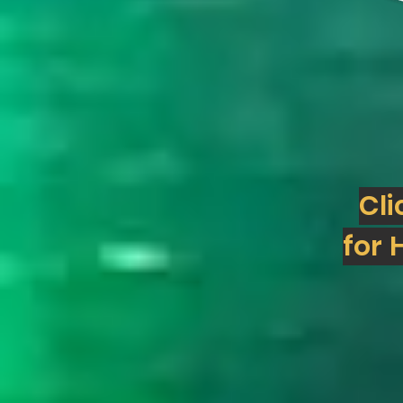
Cli
for 