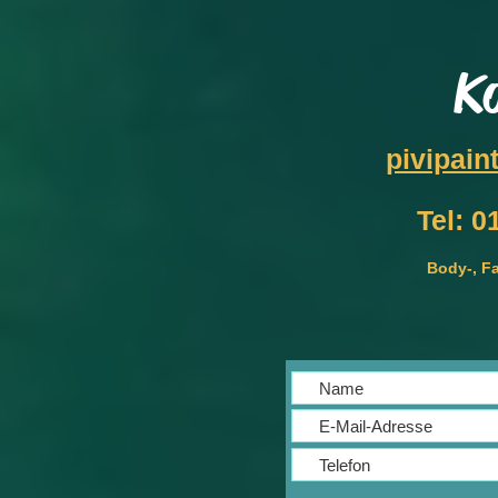
K
pivipai
Tel: 0
Body-, Fa